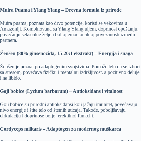
Muira Puama i Ylang Ylang – Drevna formula iz prirode
Muira puama, poznata kao drvo potencije, koristi se vekovima u
Amazoniji. Kombinovana sa Ylang Ylang uljem, doprinosi opuštanju,
povećanju seksualne želje i boljoj emocionalnoj povezanosti između
partnera.
Ženšen (80% ginsenozida, 15-20:1 ekstrakt) – Energija i snaga
Ženšen je poznat po adaptogenim svojstvima. Pomaže telu da se izbori
sa stresom, povećava fizičku i mentalnu izdržljivost, a pozitivno deluje
i na libido.
Goji bobice (Lycium barbarum) – Antioksidans i vitalnost
Goji bobice su prirodni antioksidansi koji jačaju imunitet, povećavaju
nivo energije i štite telo od štetnih uticaja. Takođe, poboljšavaju
cirkulaciju i doprinose boljoj erektilnoj funkciji.
Cordyceps militaris – Adaptogen za modernog muškarca