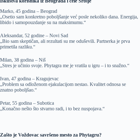
Iskustva korisnika iz Beograda i cele Srbije
Marko, 45 godina – Beograd
„Osetio sam konkretno poboljšanje već posle nekoliko dana. Energija,
libido i samopouzdanje su na maksimumu.“
Aleksandar, 52 godine – Novi Sad
„Bio sam skeptičan, ali rezultati su me oduševili. Partnerka je prva
primetila razliku.“
Milan, 38 godina – Niš
„Stres je učinio svoje. Phytagra me je vratila u igru – i to snažno.“
Ivan, 47 godina – Kragujevac
„Problem sa odloženom ejakulacijom nestao. Kvalitet odnosa se
znatno poboljšao.“
Petar, 55 godina – Subotica
„Konačno nešto što stvarno radi, i to bez nuspojava.“
Zašto je Voždovac savršeno mesto za Phytagru?