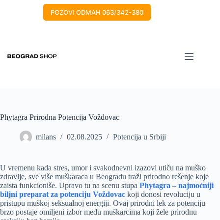
POZOVI ODMAH 063/342-380
Phytagra Prirodna Potencija Voždovac
milans
02.08.2025
Potencija u Srbiji
U vremenu kada stres, umor i svakodnevni izazovi utiču na muško
zdravlje, sve više muškaraca u Beogradu traži prirodno rešenje koje
zaista funkcioniše. Upravo tu na scenu stupa
Phytagra
–
najmoćniji
biljni preparat za potenciju Voždovac
koji donosi revoluciju u
pristupu muškoj seksualnoj energiji. Ovaj prirodni lek za potenciju
brzo postaje omiljeni izbor među muškarcima koji žele prirodnu