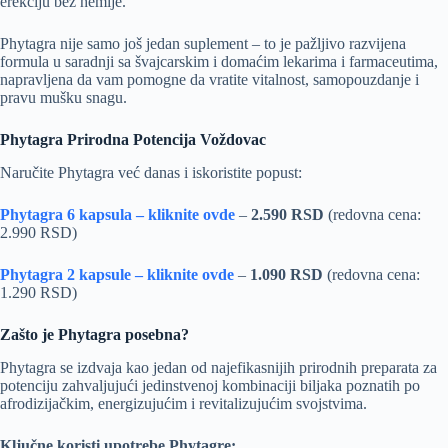
erekciju bez hemije.
Phytagra nije samo još jedan suplement – to je pažljivo razvijena
formula u saradnji sa švajcarskim i domaćim lekarima i farmaceutima,
napravljena da vam pomogne da vratite vitalnost, samopouzdanje i
pravu mušku snagu.
Phytagra Prirodna Potencija Voždovac
Naručite Phytagra već danas i iskoristite popust:
Phytagra 6 kapsula – kliknite ovde
–
2.590 RSD
(redovna cena:
2.990 RSD)
Phytagra 2 kapsule – kliknite ovde
–
1.090 RSD
(redovna cena:
1.290 RSD)
Zašto je Phytagra posebna?
Phytagra se izdvaja kao jedan od najefikasnijih prirodnih preparata za
potenciju zahvaljujući jedinstvenoj kombinaciji biljaka poznatih po
afrodizijačkim, energizujućim i revitalizujućim svojstvima.
Ključne koristi upotrebe Phytagre: