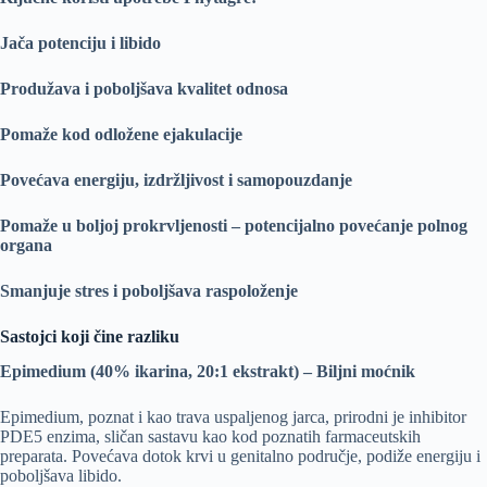
Jača potenciju i libido
Produžava i poboljšava kvalitet odnosa
Pomaže kod odložene ejakulacije
Povećava energiju, izdržljivost i samopouzdanje
Pomaže u boljoj prokrvljenosti – potencijalno povećanje polnog
organa
Smanjuje stres i poboljšava raspoloženje
Sastojci koji čine razliku
Epimedium (40% ikarina, 20:1 ekstrakt) – Biljni moćnik
Epimedium, poznat i kao trava uspaljenog jarca, prirodni je inhibitor
PDE5 enzima, sličan sastavu kao kod poznatih farmaceutskih
preparata. Povećava dotok krvi u genitalno područje, podiže energiju i
poboljšava libido.