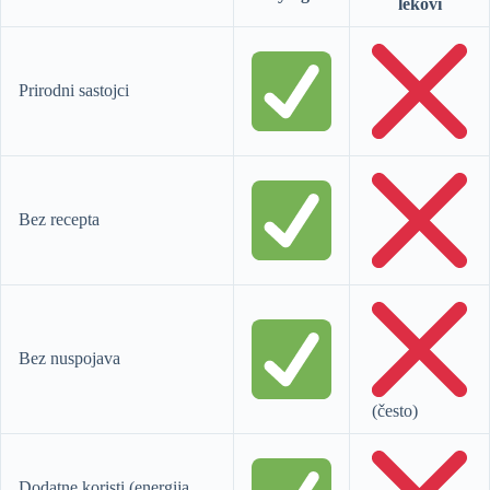
lekovi
Prirodni sastojci
Bez recepta
Bez nuspojava
(često)
Dodatne koristi (energija,