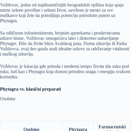
Voždovac, jedna od najdinamičnijih beogradskih opština koja spaja
mirne zelene površine i urbani život, savršeno je mesto za sve
muškarce koji žele da poboljšaju potenciju prirodnim putem uz
Phytagru.
Sa odličnom infrastrukturom, brojnim apotekama i prodavnicama
zdrave hrane, Voždovac omogućava lako i diskretno nabavljanje
Phytagre. Bilo da živite blizu Avalskog puta, Doma zdravlja ili Parka
Voždovca, ovaj deo grada nudi idealne uslove za održavanje vitalnosti
i muškog zdravlja.
Voždovac je lokacija gde priroda i moderni tempo života idu ruku pod
ruku, baš kao i Phytagra koja donosi prirodnu snagu i energiju svakom
korisniku.
Phytagra vs. klasični preparati
Osobine
Farmaceutski
Osobine
Phytagra