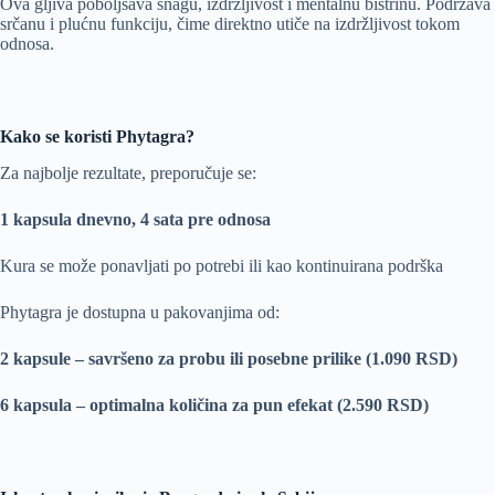
Ova gljiva poboljšava snagu, izdržljivost i mentalnu bistrinu. Podržava
srčanu i plućnu funkciju, čime direktno utiče na izdržljivost tokom
odnosa.
Kako se koristi Phytagra?
Za najbolje rezultate, preporučuje se:
1 kapsula dnevno, 4 sata pre odnosa
Kura se može ponavljati po potrebi ili kao kontinuirana podrška
Phytagra je dostupna u pakovanjima od:
2 kapsule – savršeno za probu ili posebne prilike (1.090 RSD)
6 kapsula – optimalna količina za pun efekat (2.590 RSD)