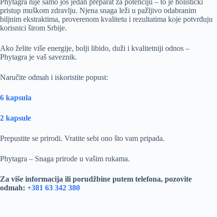
Phytagra nije samo još jedan preparat za potenciju – to je holistički
pristup muškom zdravlju. Njena snaga leži u pažljivo odabranim
biljnim ekstraktima, proverenom kvalitetu i rezultatima koje potvrđuju
korisnici širom Srbije.
Ako želite više energije, bolji libido, duži i kvalitetniji odnos –
Phytagra je vaš saveznik.
Naručite odmah i iskoristite popust:
6 kapsula
2 kapsule
Prepustite se prirodi. Vratite sebi ono što vam pripada.
Phytagra – Snaga prirode u vašim rukama.
Za više informacija ili porudžbine putem telefona, pozovite
odmah:
+381 63 342 380