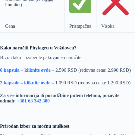
imunitet)
Cena
Pristupačna
Visoka
Kako naručiti Phytagru u Voždovcu?
Brzo i lako – izaberite pakovanje i naručite:
6 kapsula – kliknite ovde
– 2.590 RSD (redovna cena: 2.990 RSD)
2 kapsule – kliknite ovde
– 1.090 RSD (redovna cena: 1.290 RSD)
Za više informacija ili porudžbine putem telefona, pozovite
odmah:
+381 63 342 380
Prirodan izbor za moćnu muškost