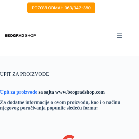
POZOVI ODMAH 063/342-380
UPIT ZA PROIZVODE
Upit za proizvode
sa sajta www.beogradshop.com
Za dodatne informacije o ovom proizvodu, kao i o načinu
njegovog poručivanja popunite sledeću formu: