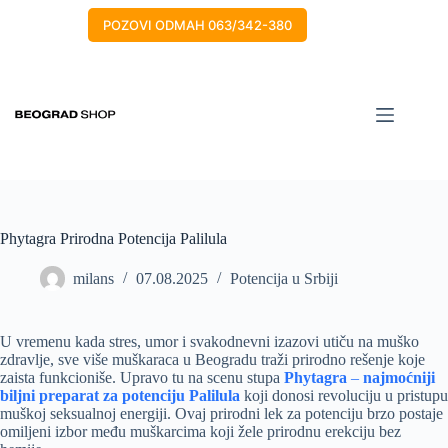
POZOVI ODMAH 063/342-380
Phytagra Prirodna Potencija Palilula
milans
07.08.2025
Potencija u Srbiji
U vremenu kada stres, umor i svakodnevni izazovi utiču na muško
zdravlje, sve više muškaraca u Beogradu traži prirodno rešenje koje
zaista funkcioniše. Upravo tu na scenu stupa
Phytagra
–
najmoćniji
biljni preparat za potenciju Palilula
koji donosi revoluciju u pristupu
muškoj seksualnoj energiji. Ovaj prirodni lek za potenciju brzo postaje
omiljeni izbor među muškarcima koji žele prirodnu erekciju bez