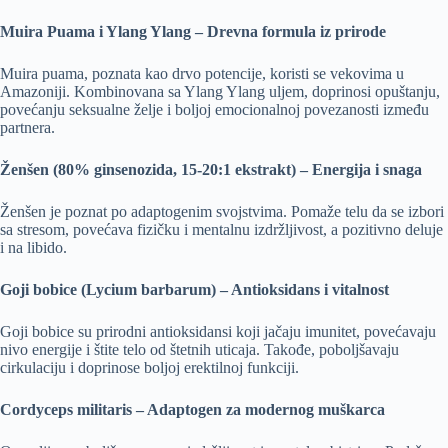
Muira Puama i Ylang Ylang – Drevna formula iz prirode
Muira puama, poznata kao drvo potencije, koristi se vekovima u
Amazoniji. Kombinovana sa Ylang Ylang uljem, doprinosi opuštanju,
povećanju seksualne želje i boljoj emocionalnoj povezanosti između
partnera.
Ženšen (80% ginsenozida, 15-20:1 ekstrakt) – Energija i snaga
Ženšen je poznat po adaptogenim svojstvima. Pomaže telu da se izbori
sa stresom, povećava fizičku i mentalnu izdržljivost, a pozitivno deluje
i na libido.
Goji bobice (Lycium barbarum) – Antioksidans i vitalnost
Goji bobice su prirodni antioksidansi koji jačaju imunitet, povećavaju
nivo energije i štite telo od štetnih uticaja. Takođe, poboljšavaju
cirkulaciju i doprinose boljoj erektilnoj funkciji.
Cordyceps militaris – Adaptogen za modernog muškarca