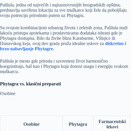
Palilula, jedna od najvećih i najraznovrsnijih beogradskih opština,
predstavlja savršenu lokaciju za sve muškarce koji žele da poboljšaju
svoju potenciju prirodnim putem uz Phytagru.
Sa svojom kombinacijom urbanog života i zelenih zona, Palilula nudi
lakoću pristupa apotekama i prodavnicama dodataka ishrani gde je
Phytagra dostupna. Bilo da živite blizu Karaburme, Višnjice ili
Dunavskog keja, ovaj deo grada pruža idealne uslove za
diskretno i
brzo nabavljanje Phytagre.
Palilula je mesto gde priroda i savremeni život harmonično
koegzistiraju, baš kao i Phytagra koja donosi snagu i energiju svakom
muškarcu.
Phytagra vs. klasični preparati
Osobine
Farmaceutski
Osobine
Phytagra
lekovi