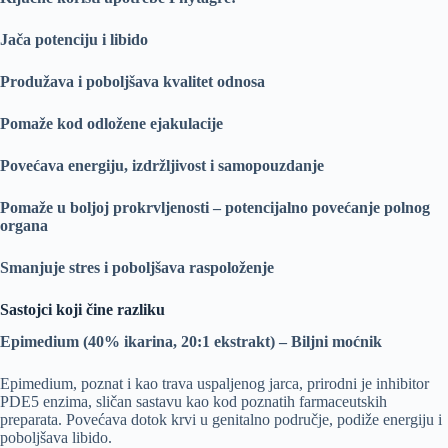
Jača potenciju i libido
Produžava i poboljšava kvalitet odnosa
Pomaže kod odložene ejakulacije
Povećava energiju, izdržljivost i samopouzdanje
Pomaže u boljoj prokrvljenosti – potencijalno povećanje polnog
organa
Smanjuje stres i poboljšava raspoloženje
Sastojci koji čine razliku
Epimedium (40% ikarina, 20:1 ekstrakt) – Biljni moćnik
Epimedium, poznat i kao trava uspaljenog jarca, prirodni je inhibitor
PDE5 enzima, sličan sastavu kao kod poznatih farmaceutskih
preparata. Povećava dotok krvi u genitalno područje, podiže energiju i
poboljšava libido.