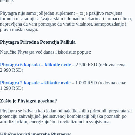
hemije.
Phytagra nije samo još jedan suplement – to je pažljivo razvijena
formula u saradnji sa švajcarskim i domaćim lekarima i farmaceutima,
napravljena da vam pomogne da vratite vitalnost, samopouzdanje i
pravu mušku snagu.
Phytagra Prirodna Potencija Palilula
Naručite Phytagra već danas i iskoristite popust:
Phytagra 6 kapsula – kliknite ovde
– 2.590 RSD (redovna cena:
2.990 RSD)
Phytagra 2 kapsule – kliknite ovde
– 1.090 RSD (redovna cena:
1.290 RSD)
Zašto je Phytagra posebna?
Phytagra se izdvaja kao jedan od najefikasnijih prirodnih preparata za
potenciju zahvaljujući jedinstvenoj kombinaciji biljaka poznatih po
afrodizijačkim, energizujućim i revitalizujućim svojstvima.
Ključne koristi upotrebe Phytagre: