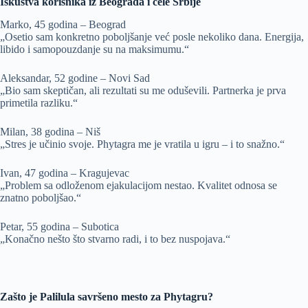
Iskustva korisnika iz Beograda i cele Srbije
Marko, 45 godina – Beograd
„Osetio sam konkretno poboljšanje već posle nekoliko dana. Energija,
libido i samopouzdanje su na maksimumu.“
Aleksandar, 52 godine – Novi Sad
„Bio sam skeptičan, ali rezultati su me oduševili. Partnerka je prva
primetila razliku.“
Milan, 38 godina – Niš
„Stres je učinio svoje. Phytagra me je vratila u igru – i to snažno.“
Ivan, 47 godina – Kragujevac
„Problem sa odloženom ejakulacijom nestao. Kvalitet odnosa se
znatno poboljšao.“
Petar, 55 godina – Subotica
„Konačno nešto što stvarno radi, i to bez nuspojava.“
Zašto je Palilula savršeno mesto za Phytagru?