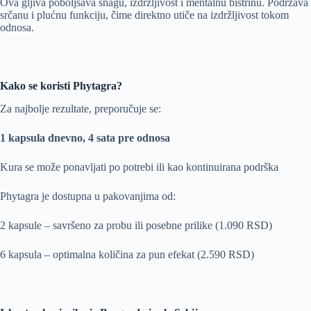
Ova gljiva poboljšava snagu, izdržljivost i mentalnu bistrinu. Podržava
srčanu i plućnu funkciju, čime direktno utiče na izdržljivost tokom
odnosa.
Kako se koristi Phytagra?
Za najbolje rezultate, preporučuje se:
1 kapsula dnevno, 4 sata pre odnosa
Kura se može ponavljati po potrebi ili kao kontinuirana podrška
Phytagra je dostupna u pakovanjima od:
2 kapsule – savršeno za probu ili posebne prilike (1.090 RSD)
6 kapsula – optimalna količina za pun efekat (2.590 RSD)