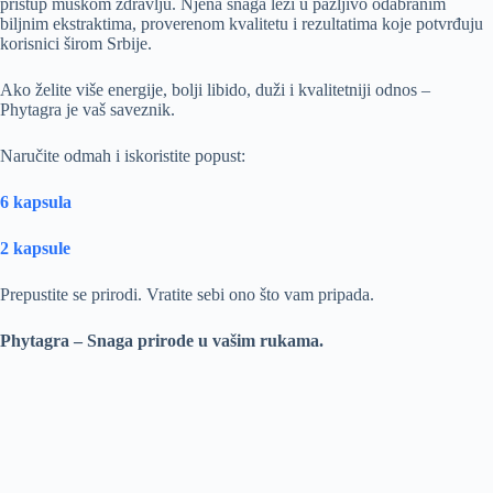
pristup muškom zdravlju. Njena snaga leži u pažljivo odabranim
biljnim ekstraktima, proverenom kvalitetu i rezultatima koje potvrđuju
korisnici širom Srbije.
Ako želite više energije, bolji libido, duži i kvalitetniji odnos –
Phytagra je vaš saveznik.
Naručite odmah i iskoristite popust:
6 kapsula
2 kapsule
Prepustite se prirodi. Vratite sebi ono što vam pripada.
Phytagra – Snaga prirode u vašim rukama.