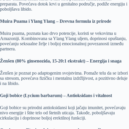
preparata. Povećava dotok krvi u genitalno područje, podiže energiju i
poboljšava libido.
Muira Puama i Ylang Ylang – Drevna formula iz prirode
Muira puama, poznata kao drvo potencije, koristi se vekovima u
Amazoniji. Kombinovana sa Ylang Ylang uljem, doprinosi opuštanju,
povećanju seksualne želje i boljoj emocionalnoj povezanosti između
partnera.
Ženšen (80% ginsenozida, 15-20:1 ekstrakt) – Energija i snaga
Ženšen je poznat po adaptogenim svojstvima. Pomaže telu da se izbori
sa stresom, povećava fizičku i mentalnu izdržljivost, a pozitivno deluje
i na libido.
Goji bobice (Lycium barbarum) – Antioksidans i vitalnost
Goji bobice su prirodni antioksidansi koji jačaju imunitet, povećavaju
nivo energije i štite telo od štetnih uticaja. Takođe, poboljšavaju
cirkulaciju i doprinose boljoj erektilnoj funkciji.