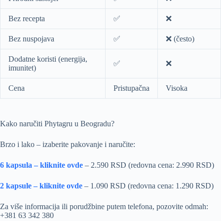
Bez recepta
✅
❌
Bez nuspojava
✅
❌ (često)
Dodatne koristi (energija,
✅
❌
imunitet)
Cena
Pristupačna
Visoka
Kako naručiti Phytagru u Beogradu?
Brzo i lako – izaberite pakovanje i naručite:
6 kapsula – kliknite ovde
– 2.590 RSD (redovna cena: 2.990 RSD)
2 kapsule – kliknite ovde
– 1.090 RSD (redovna cena: 1.290 RSD)
Za više informacija ili porudžbine putem telefona, pozovite odmah:
+381 63 342 380