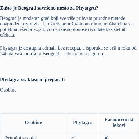
Zašto je Beograd savršeno mesto za Phytagru?
Beograd je moderan grad koji sve više prihvata prirodne metode
unapređenja zdravlja. U užurbanom životnom ritmu, muškarcima su
potrebna rešenja koja brzo i efikasno donose rezultate bez štetnih
efekata.
Phytagra je dostupna odmah, bez recepta, a isporuka se vrši u roku od
24h na vašu adresu u Beogradu – diskretno i sigurno.
Phytagra vs. klasični preparati
Osobine
Farmaceutski
Osobine
Phytagra
lekovi
Prirodni sastojci
✅
❌