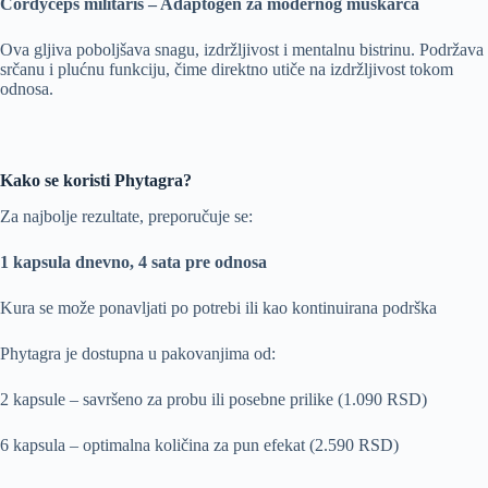
Cordyceps militaris – Adaptogen za modernog muškarca
Ova gljiva poboljšava snagu, izdržljivost i mentalnu bistrinu. Podržava
srčanu i plućnu funkciju, čime direktno utiče na izdržljivost tokom
odnosa.
Kako se koristi Phytagra?
Za najbolje rezultate, preporučuje se:
1 kapsula dnevno, 4 sata pre odnosa
Kura se može ponavljati po potrebi ili kao kontinuirana podrška
Phytagra je dostupna u pakovanjima od:
2 kapsule – savršeno za probu ili posebne prilike (1.090 RSD)
6 kapsula – optimalna količina za pun efekat (2.590 RSD)