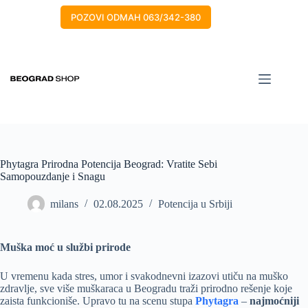
POZOVI ODMAH 063/342-380
Phytagra Prirodna Potencija Beograd: Vratite Sebi
Samopouzdanje i Snagu
milans
02.08.2025
Potencija u Srbiji
Muška moć u službi prirode
U vremenu kada stres, umor i svakodnevni izazovi utiču na muško
zdravlje, sve više muškaraca u Beogradu traži prirodno rešenje koje
zaista funkcioniše. Upravo tu na scenu stupa
Phytagra
–
najmoćniji