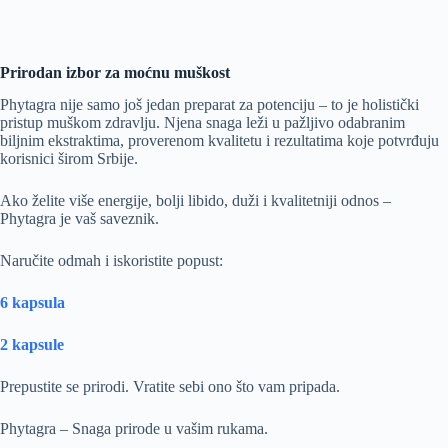
Prirodan izbor za moćnu muškost
Phytagra nije samo još jedan preparat za potenciju – to je holistički
pristup muškom zdravlju. Njena snaga leži u pažljivo odabranim
biljnim ekstraktima, proverenom kvalitetu i rezultatima koje potvrđuju
korisnici širom Srbije.
Ako želite više energije, bolji libido, duži i kvalitetniji odnos –
Phytagra je vaš saveznik.
Naručite odmah i iskoristite popust:
6 kapsula
2 kapsule
Prepustite se prirodi. Vratite sebi ono što vam pripada.
Phytagra – Snaga prirode u vašim rukama.