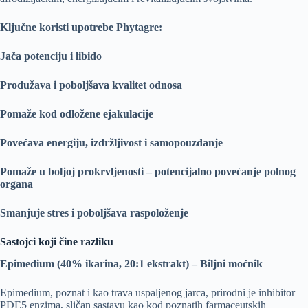
Ključne koristi upotrebe Phytagre:
Jača potenciju i libido
Produžava i poboljšava kvalitet odnosa
Pomaže kod odložene ejakulacije
Povećava energiju, izdržljivost i samopouzdanje
Pomaže u boljoj prokrvljenosti – potencijalno povećanje polnog
organa
Smanjuje stres i poboljšava raspoloženje
Sastojci koji čine razliku
Epimedium (40% ikarina, 20:1 ekstrakt) – Biljni moćnik
Epimedium, poznat i kao trava uspaljenog jarca, prirodni je inhibitor
PDE5 enzima, sličan sastavu kao kod poznatih farmaceutskih