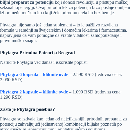
biljni preparat za potenciju
koji donosi revoluciju u pristupu muškoj
seksualnoj energiji. Ovaj prirodni lek za potenciju brzo postaje omiljeni
izbor među muškarcima koji žele prirodnu erekciju bez hemije.
Phytagra nije samo još jedan suplement – to je pažljivo razvijena
formula u saradnji sa švajcarskim i domaćim lekarima i farmaceutima,
napravljena da vam pomogne da vratite vitalnost, samopouzdanje i
pravu mušku snagu.
Phytagra Prirodna Potencija Beograd
Naručite Phytagra već danas i iskoristite popust:
Phytagra 6 kapsula – kliknite ovde
– 2.590 RSD (redovna cena:
2.990 RSD)
Phytagra 2 kapsule – kliknite ovde
– 1.090 RSD (redovna cena:
1.290 RSD)
Zašto je Phytagra posebna?
Phytagra se izdvaja kao jedan od najefikasnijih prirodnih preparata za
potenciju zahvaljujući jedinstvenoj kombinaciji biljaka poznatih po
afrodizijačkim, energizujućim i revitalizujućim svojstvima.