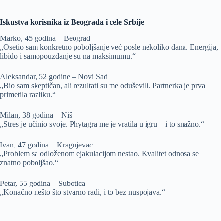
Iskustva korisnika iz Beograda i cele Srbije
Marko, 45 godina – Beograd
„Osetio sam konkretno poboljšanje već posle nekoliko dana. Energija,
libido i samopouzdanje su na maksimumu.“
Aleksandar, 52 godine – Novi Sad
„Bio sam skeptičan, ali rezultati su me oduševili. Partnerka je prva
primetila razliku.“
Milan, 38 godina – Niš
„Stres je učinio svoje. Phytagra me je vratila u igru – i to snažno.“
Ivan, 47 godina – Kragujevac
„Problem sa odloženom ejakulacijom nestao. Kvalitet odnosa se
znatno poboljšao.“
Petar, 55 godina – Subotica
„Konačno nešto što stvarno radi, i to bez nuspojava.“